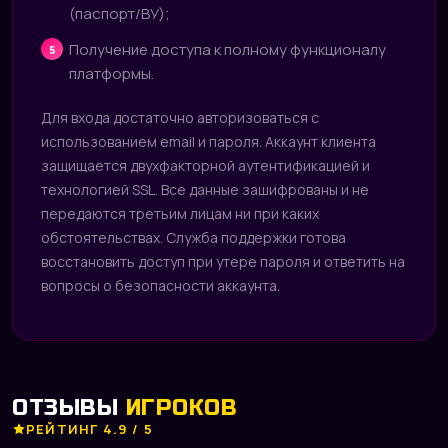
(паспорт/ВУ);
Получение доступа к полному функционалу
платформы.
Для входа достаточно авторизоваться с
использованием email и пароля. Аккаунт клиента
защищается двухфакторной аутентификацией и
технологией SSL. Все данные зашифрованы и не
передаются третьим лицам ни при каких
обстоятельствах. Служба поддержки готова
восстановить доступ при утере пароля и ответить на
вопросы о безопасности аккаунта.
ОТЗЫВЫ
ИГРОКОВ
РЕЙТИНГ 4.9 / 5