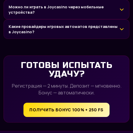
Можно ли играть в Joycasino через мобильные
устройства?
Какие провайдеры игровых автоматов представлены
в Joycasino?
ГОТОВЫ ИСПЫТАТЬ
УДАЧУ?
Регистрация — 2 минуты. Депозит — мгновенно.
Бонус — автоматически.
ПОЛУЧИТЬ БОНУС 100% + 250 FS