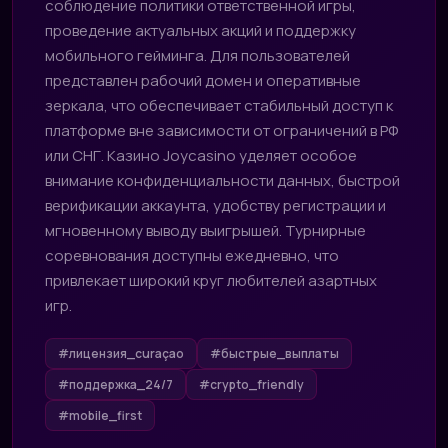
соблюдение политики ответственной игры,
проведение актуальных акций и поддержку
мобильного гейминга. Для пользователей
представлен рабочий домен и оперативные
зеркала, что обеспечивает стабильный доступ к
платформе вне зависимости от ограничений в РФ
или СНГ. Казино Joycasino уделяет особое
внимание конфиденциальности данных, быстрой
верификации аккаунта, удобству регистрации и
мгновенному выводу выигрышей. Турнирные
соревнования доступны ежедневно, что
привлекает широкий круг любителей азартных
игр.
#лицензия_curaçao
#быстрые_выплаты
#поддержка_24/7
#crypto_friendly
#mobile_first