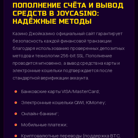
ПОПОЛНЕНИЕ СЧЁТА И ВЫВОД
СРЕДСТВ В JOYCASINO:
НАДЁЖНЫЕ МЕТОДЫ
Казино Джойказино официальный сайт гарантирует
безопасность каждой финансовой транзакции
благодаря использованию проверенных депозитных
методов и технологии 256-bit SSL. Пополнение
проводится мгновенно, а вывод средств на карты и
электронные кошельки подтверждается после
стандартной верификации аккаунта.
Банковские карты VISA/MasterCard;
Электронные кошельки QIWI, ЮMoney;
Онлайн-банкинг;
Мобильные платежи;
Криптовалютные переводы (поддержка BTC,