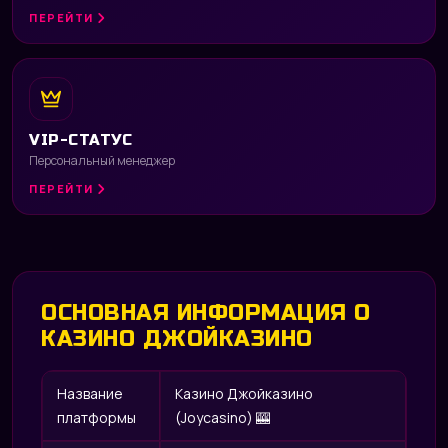
ПЕРЕЙТИ
VIP-СТАТУС
Персональный менеджер
ПЕРЕЙТИ
ОСНОВНАЯ ИНФОРМАЦИЯ О
КАЗИНО ДЖОЙКАЗИНО
Название
Казино Джойказино
платформы
(Joycasino) 🎰