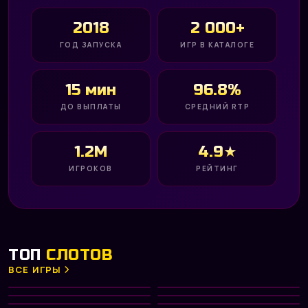
2018
2 000+
ГОД ЗАПУСКА
ИГР В КАТАЛОГЕ
15 мин
96.8%
ДО ВЫПЛАТЫ
СРЕДНИЙ RTP
1.2M
4.9★
ИГРОКОВ
РЕЙТИНГ
ТОП
СЛОТОВ
ВСЕ ИГРЫ
Gates of Olympus 1000
Big Bass Bonanza
HOT
Diamond of Jungle
Aztec Clusters
NEW