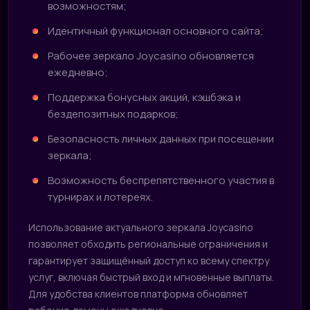
возможностям;
Идентичный функционал основного сайта;
Рабочее зеркало Joycasino обновляется
ежедневно;
Поддержка бонусных акций, кэшбэка и
бездепозитных подарков;
Безопасность личных данных при посещении
зеркала;
Возможность беспрепятственного участия в
турнирах и лотереях.
Использование актуального зеркала Joycasino
позволяет обходить региональные ограничения и
гарантирует защищённый доступ ко всему спектру
услуг, включая быстрый вход и мгновенные выплаты.
Для удобства клиентов платформа обновляет