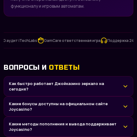
функционалу и игровым автоматам.
дит iTechLabs
GamCare ответственная игра
Поддержка 24/7
Вы
ВОПРОСЫ И
ОТВЕТЫ
Как быстро работает Джойказино зеркало на
сегодня?
Какие бонусы доступны на официальном сайте
Joycasino?
Какие методы пополнения и вывода поддерживает
Joycasino?