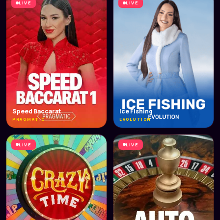
LIVE
LIVE
Speed Baccarat
Ice Fishing
PRAGMATIC
EVOLUTION
LIVE
LIVE