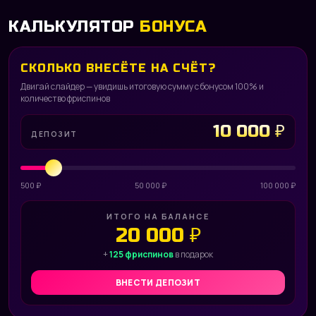
КАЛЬКУЛЯТОР
БОНУСА
СКОЛЬКО ВНЕСЁТЕ НА СЧЁТ?
Двигай слайдер — увидишь итоговую сумму с бонусом 100% и
количество фриспинов
10 000 ₽
ДЕПОЗИТ
500 ₽
50 000 ₽
100 000 ₽
ИТОГО НА БАЛАНСЕ
20 000 ₽
+
125 фриспинов
в подарок
ВНЕСТИ ДЕПОЗИТ