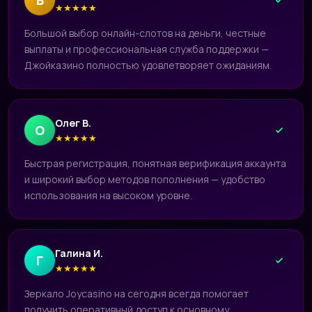
В
★
★
★
★
★
Большой выбор онлайн-слотов на деньги, честные
выплаты и профессиональная служба поддержки —
Джойказино полностью удовлетворяет ожиданиям.
Олег В.
О
★
★
★
★
★
Быстрая регистрация, понятная верификация аккаунта
и широкий выбор методов пополнения — удобство
использования на высоком уровне.
Галина И.
Г
★
★
★
★
★
Зеркало Joycasino на сегодня всегда помогает
получить оперативный доступ к основному